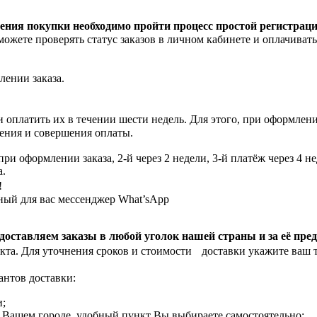
ния покупки необходимо пройти процесс простой регистрации
жете проверять статус заказов в личном кабинете и оплачивать
млении заказа.
 оплатить их в течении шести недель. Для этого, при оформлен
ения и совершения оплаты.
при оформлении заказа, 2-й через 2 недели, 3-й платёж через 4 н
а.
у!
бный для вас мессенджер What’sApp
оставляем заказы в любой уголок нашей страны и за её пре
та. Для уточнения сроков и стоимости доставки укажите ваш т
антов доставки:
и;
Вашем городе, удобный пункт Вы выбираете самостоятельно;