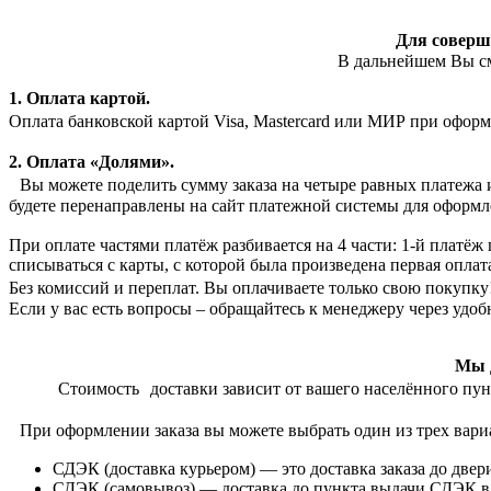
Для соверше
В дальнейшем Вы смо
1. Оплата картой.
Оплата банковской картой Visa, Mastercard или МИР при офор
2. Оплата «Долями».
Вы можете поделить сумму заказа на четыре равных платежа и
будете перенаправлены на сайт платежной системы для оформл
При оплате частями платёж разбивается на 4 части: 1-й платёж 
списываться с карты, с которой была произведена первая оплат
Без комиссий и переплат. Вы оплачиваете только свою покупк
Если у вас есть вопросы – обращайтесь к менеджеру через удо
Мы д
Стоимость доставки зависит от вашего населённого пунк
При оформлении заказа вы можете выбрать один из трех вари
СДЭК (доставка курьером) — это доставка заказа до двер
СДЭК (самовывоз) — доставка до пункта выдачи СДЭК в 