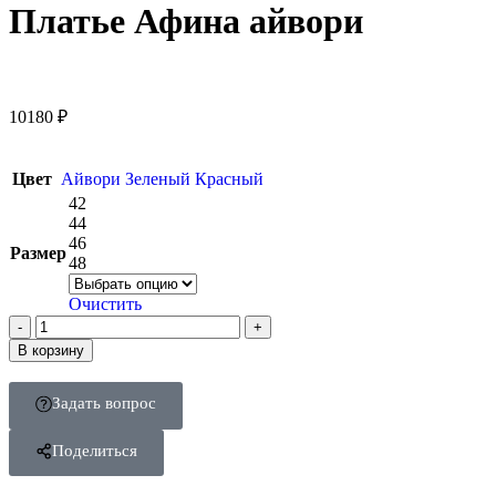
Платье Афина айвори
10180
₽
Цвет
Айвори
Зеленый
Красный
42
44
46
Размер
48
Очистить
В корзину
Задать вопрос
Поделиться