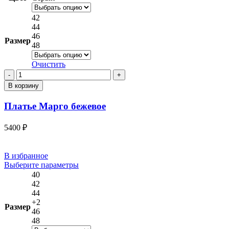
несколько
вариаций.
42
Опции
44
можно
46
Размер
выбрать
48
на
странице
Очистить
товара.
Количество
товара
В корзину
Платье
Марго
Платье Марго бежевое
бежевое
5400
₽
В избранное
Этот
Выберите параметры
товар
40
имеет
42
несколько
44
вариаций.
+2
Размер
Опции
46
можно
48
выбрать