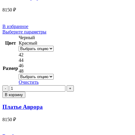
8150
₽
В избранное
Этот
Выберите параметры
товар
Черный
имеет
Цвет
Красный
несколько
вариаций.
42
Опции
44
можно
46
Размер
выбрать
48
на
странице
Очистить
товара.
Количество
товара
В корзину
Платье
Аврора
Платье Аврора
8150
₽