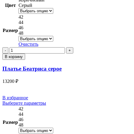
имеет
Цвет
Серый
несколько
вариаций.
42
Опции
44
можно
46
Размер
выбрать
48
на
странице
Очистить
товара.
Количество
товара
В корзину
Платье
Беатриса
Платье Беатриса серое
серое
13200
₽
В избранное
Этот
Выберите параметры
товар
42
имеет
44
несколько
46
Размер
вариаций.
48
Опции