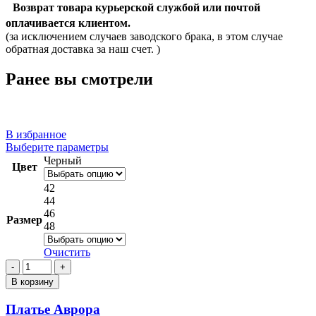
Возврат товара курьерской службой или почтой
оплачивается клиентом.
(за исключением случаев заводского брака, в этом случае
обратная доставка за наш счет. )
Ранее вы смотрели
В избранное
Этот
Выберите параметры
товар
Черный
Цвет
имеет
несколько
42
вариаций.
44
Опции
46
Размер
можно
48
выбрать
на
Очистить
странице
Количество
товара.
товара
В корзину
Платье
Аврора
Платье Аврора