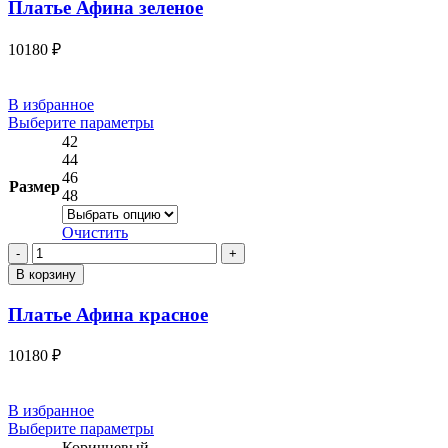
Платье Афина зеленое
зеленое
10180
₽
В избранное
Этот
Выберите параметры
товар
42
имеет
44
несколько
46
Размер
вариаций.
48
Опции
можно
Очистить
выбрать
Количество
на
товара
В корзину
странице
Платье
товара.
Афина
Платье Афина красное
красное
10180
₽
В избранное
Этот
Выберите параметры
товар
Коричневый