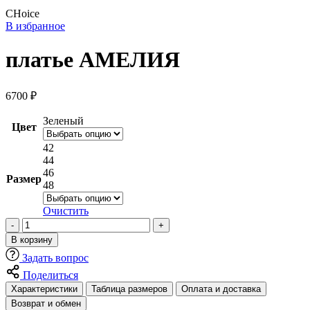
CHoice
В избранное
платье АМЕЛИЯ
6700
₽
Зеленый
Цвет
42
44
46
Размер
48
Очистить
Количество
товара
В корзину
платье
Задать вопрос
АМЕЛИЯ
Поделиться
Характеристики
Таблица размеров
Оплата и доставка
Возврат и обмен