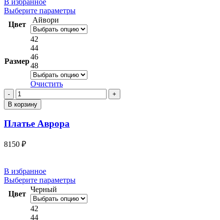
В избранное
Этот
Выберите параметры
товар
Айвори
Цвет
имеет
несколько
42
вариаций.
44
Опции
46
Размер
можно
48
выбрать
на
Очистить
странице
Количество
товара.
товара
В корзину
Платье
Аврора
Платье Аврора
8150
₽
В избранное
Этот
Выберите параметры
товар
Черный
Цвет
имеет
несколько
42
вариаций.
44