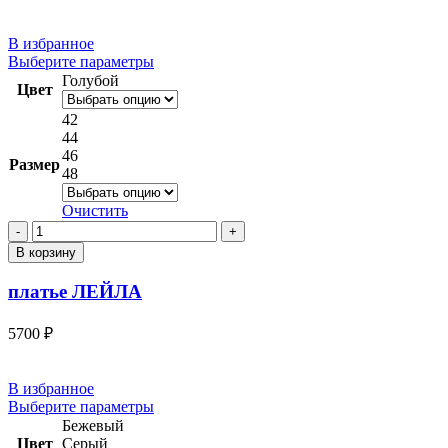
миди
В избранное
Этот
Выберите параметры
товар
Голубой
Цвет
имеет
несколько
42
вариаций.
44
Опции
46
Размер
можно
48
выбрать
на
Очистить
странице
Количество
товара.
товара
В корзину
платье
ЛЕЙЛА
платье ЛЕЙЛА
5700
₽
В избранное
Этот
Выберите параметры
товар
Бежевый
имеет
Цвет
Серый