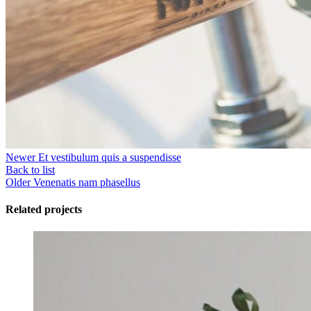
Newer
Et vestibulum quis a suspendisse
Back to list
Older
Venenatis nam phasellus
Related projects